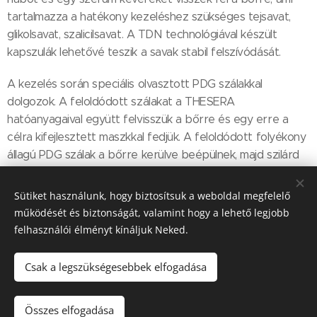
tartalmazza a hatékony kezeléshez szükséges tejsavat,
glikolsavat, szalicilsavat. A TDN technológiával készült
kapszulák lehetővé teszik a savak stabil felszívódását.
A kezelés során speciális olvasztott PDG szálakkal
dolgozok. A feloldódott szálakat a THESERA
hatóanyagaival együtt felvisszük a bőrre és egy erre a
célra kifejlesztett maszkkal fedjük. A feloldódott folyékony
állagú PDG szálak a bőrre kerülve beépülnek, majd szilárd
állapotot vesznek fel és hihetetlenül látványos lifting hatást
érnek el. 1 kezelés időtartama nagyjából 80 perc.
Sütiket használunk, hogy biztosítsuk a weboldal megfelelő
működését és biztonságát, valamint hogy a lehető legjobb
felhasználói élményt kínáljuk Neked.
Ára: 50 000 Ft
Csak a legszükségesebbek elfogadása
Összes elfogadása