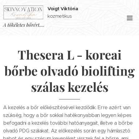
Voigt Viktória
kozmetikus
A tökéletes bőrért....
Thesera L - koreai
bőrbe olvadó biolifting
szálas kezelés
A kezelés a bőr előkészítésével kezdődik. Erre azért van
szükség, hogy a bőr sokkal hatékonyabban legyen képes
befogadni a kezelés további hatóanyagait, illetve a bőrbe
olvadó PDG szálakat. Az előkezelés során egy hámlasztó
habot és egy szérum keveréket visszek fel a bőrre, ami