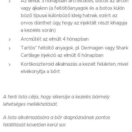
Az elmúlt 3 hónapban arcfeltöltés, botox az arcon
vagy ajkakon (a feltöltőanyagok és a botox külön
böző típusai különböző ideig hatnak, ezért az
orvos dönthet úgy, hogy az injektált részt kihagyja
a kezelés során)
Arcműtét az elmúlt 4 hónapban
Tartós" feltöltő anyagok, pl. Dermagen vagy Shark
Cartilage injekció az elmúlt 6 hónapban
Kortikoszteroid alkalmazás a kezelt felületen, mivel
elvékonyítja a bőrt
A fenti lista célja, hogy elkerülje a kezelés bármely
lehetséges mellékhatását.
A lista alkalmazására a bőr diagnózisának pontos
felállítását követően kerül sor.