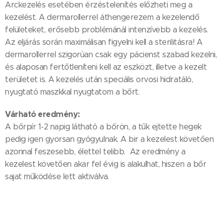
Arckezelés esetében érzéstelenítés előzheti meg a
kezelést. A dermarollerrel áthengerezem a kezelendő
felületeket, erősebb problémánál intenzívebb a kezelés.
Az eljárás során maximálisan figyelni kell a sterilitásra! A
dermarollerrel szigorúan csak egy pácienst szabad kezelni,
és alaposan fertőtleníteni kell az eszközt, illetve a kezelt
területet is. A kezelés után speciális orvosi hidratáló,
nyugtató maszkkal nyugtatom a bőrt.
Várható eredmény:
A bőrpír 1-2 napig látható a bőrön, a tűk ejtette hegek
pedig igen gyorsan gyógyulnak. A bir a kezelest követően
azonnal feszesebb, élettel telibb. Az eredmény a
kezelest követően akar fel évig is alakulhat, hiszen a bőr
sajat működése lett aktiválva.