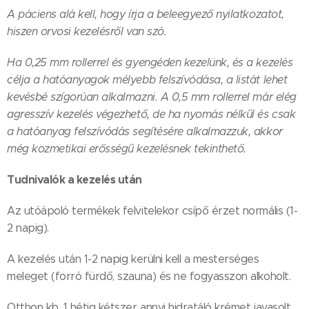
A páciens alá kell, hogy írja a beleegyező nyilatkozatot,
hiszen orvosi kezelésről van szó.
Ha 0,25 mm rollerrel és gyengéden kezelünk, és a kezelés
célja a hatóanyagok mélyebb felszívódása, a listát lehet
kevésbé szígorúan alkalmazni. A 0,5 mm rollerrel már elég
agresszív kezelés végezhető, de ha nyomás nélkűl és csak
a hatóanyag felszívódás segítésére alkalmazzuk, akkor
még kozmetikai erősségű kezelésnek tekinthető.
Tudnivalók a kezelés után
Az utóápoló termékek felvitelekor csípő érzet normális (1-
2 napig).
A kezelés után 1-2 napig kerülni kell a mesterséges
meleget (forró fürdő, szauna) és ne fogyasszon alkoholt.
Otthon kb. 1 hétig kétszer annyi hidratáló krémet javasolt