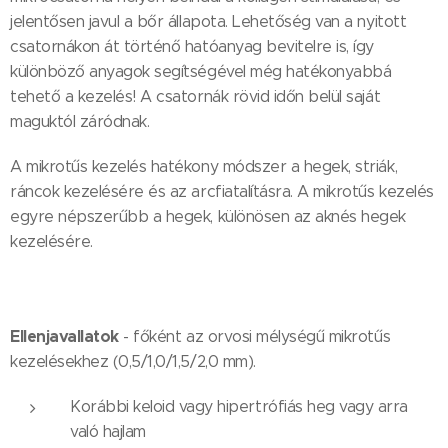
jelentősen javul a bőr állapota. Lehetőség van a nyitott
csatornákon át történő hatóanyag bevitelre is, így
különböző anyagok segítségével még hatékonyabbá
tehető a kezelés! A csatornák rövid időn belül saját
maguktól záródnak.
A mikrotűs kezelés hatékony módszer a hegek, striák,
ráncok kezelésére és az arcfiatalításra. A mikrotűs kezelés
egyre népszerűbb a hegek, különösen az aknés hegek
kezelésére.
Ellenjavallatok
- főként az orvosi mélységű mikrotűs
kezelésekhez (0,5/1,0/1,5/2,0 mm).
Korábbi keloid vagy hipertrófiás heg vagy arra
való hajlam