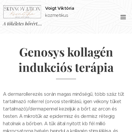
Voigt Viktória
kozmetikus
A tökéletes bőrért....
Genosys kollagén
indukciós terápia
A dermarollerezés során magas minőségű, több száz tűt
tartalmazó rollerrel (orvosi sterilitású, igen vékony tűket
tartalmazó)/dermapennel kezeljük a bőrt az arcon és
testen. A mikrotűk az epidermisz és dermisz rétegig
hatolnak a bőrben. A tűk által nyitott kb fél millió
mikrocsatorna helyén beindul a kollagén stimulálása, és