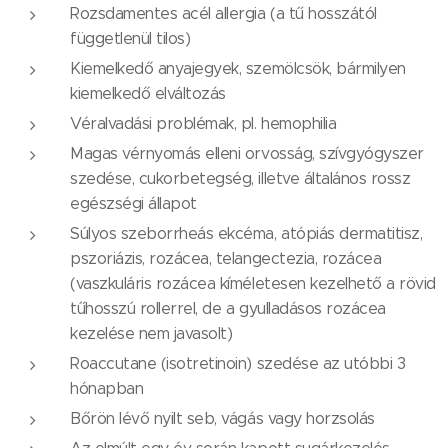
Rozsdamentes acél allergia (a tű hosszától
függetlenül tilos)
Kiemelkedő anyajegyek, szemölcsök, bármilyen
kiemelkedő elváltozás
Véralvadási problémak, pl. hemophilia
Magas vérnyomás elleni orvosság, szívgyógyszer
szedése, cukorbetegség, illetve általános rossz
egészségi állapot
Súlyos szeborrheás ekcéma, atópiás dermatitisz,
pszoriázis, rozácea, telangectezia, rozácea
(vaszkuláris rozácea kíméletesen kezelhető a rövid
tűhosszú rollerrel, de a gyulladásos rozácea
kezelése nem javasolt)
Roaccutane (isotretinoin) szedése az utóbbi 3
hónapban
Bőrön lévő nyilt seb, vágás vagy horzsolás