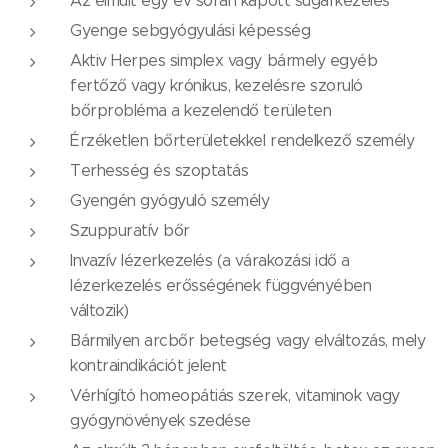
Az elmúlt egy év során kapott sugárkezelés
Gyenge sebgyógyulási képesség
Aktiv Herpes simplex vagy bármely egyéb
fertőző vagy krónikus, kezelésre szoruló
bőrprobléma a kezelendő területen
Érzéketlen bőrterületekkel rendelkező személy
Terhesség és szoptatás
Gyengén gyógyuló személy
Szuppuratív bőr
Invazív lézerkezelés (a várakozási idő a
lézerkezelés erősségének függvényében
változik)
Bármilyen arcbőr betegség vagy elváltozás, mely
kontraindikációt jelent
Vérhígító homeopátiás szerek, vitaminok vagy
gyógynövények szedése