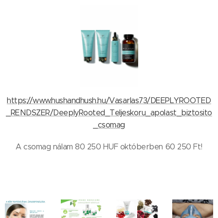
https://www.hushandhush.hu/Vasarlas73/DEEPLYROOTED
_RENDSZER/DeeplyRooted_Teljeskoru_apolast_biztosito
_csomag
A csomag nálam 80 250 HUF októberben 60 250 Ft!