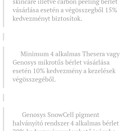
skincare illetve carbon peeling bérlet
vásárlása esetén a végösszegből 15%
kedvezményt biztosítok.
⚜️Minimum 4 alkalmas Thesera vagy
Genosys mikrotűs bérlet vásárlása
esetén 10% kedvezmény a kezelések
végösszegéből.
⚜️ Genosys SnowCell pigment
halványító rendszer 4 alkalmas bérlet