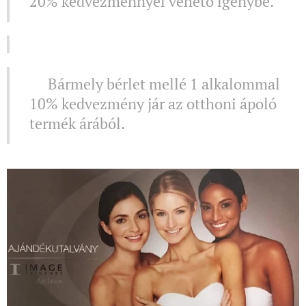
20% kedvezménnyel vehető igénybe.
⚜️Bármely bérlet mellé 1 alkalommal
10% kedvezmény jár az otthoni ápoló
termék árából.