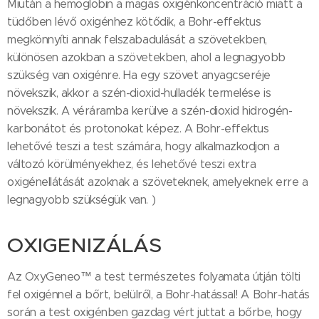
Miután a hemoglobin a magas oxigénkoncentráció miatt a
tüdőben lévő oxigénhez kötődik, a Bohr-effektus
megkönnyíti annak felszabadulását a szövetekben,
különösen azokban a szövetekben, ahol a legnagyobb
szükség van oxigénre. Ha egy szövet anyagcseréje
növekszik, akkor a szén-dioxid-hulladék termelése is
növekszik. A véráramba kerülve a szén-dioxid hidrogén-
karbonátot és protonokat képez. A Bohr-effektus
lehetővé teszi a test számára, hogy alkalmazkodjon a
változó körülményekhez, és lehetővé teszi extra
oxigénellátását azoknak a szöveteknek, amelyeknek erre a
legnagyobb szükségük van. )
OXIGENIZÁLÁS
Az OxyGeneo™ a test természetes folyamata útján tölti
fel oxigénnel a bőrt, belülről, a Bohr-hatással! A Bohr-hatás
során a test oxigénben gazdag vért juttat a bőrbe, hogy