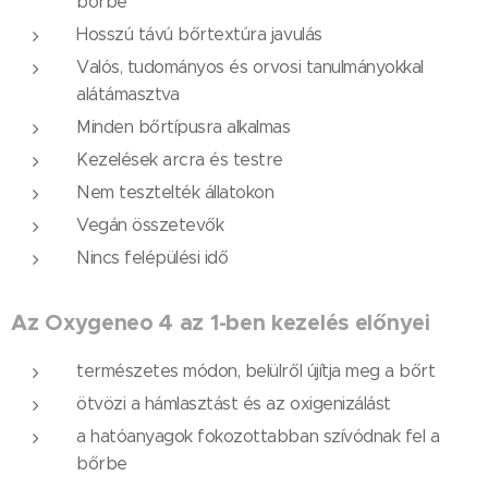
bőrbe
Hosszú távú bőrtextúra javulás
Valós, tudományos és orvosi tanulmányokkal
alátámasztva
Minden bőrtípusra alkalmas
Kezelések arcra és testre
Nem tesztelték állatokon
Vegán összetevők
Nincs felépülési idő
Az Oxygeneo 4 az 1-ben kezelés előnyei
természetes módon, belülről újítja meg a bőrt
ötvözi a hámlasztást és az oxigenizálást
a hatóanyagok fokozottabban szívódnak fel a
bőrbe