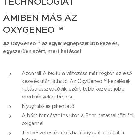
TECHNOLÓGIÁT
AMIBEN MÁS AZ
OXYGENEO™
Az OxyGeneo™ az egyik legnépszerűbb kezelés,
egyszerűen azért, mert hatásos!
Azonnali. A textúra változása már rögtön az első
kezelés után látható. Az OxyGeneo™ kezelések
hatása összeadódik, ezért több kezelés jobb
eredményeket biztosít.
Nyugtató és pihentető
A bőrt természetes úton a Bohr-hatással tölti fel
oxigénnel
Természetes és erős hatóanyagokat juttat a