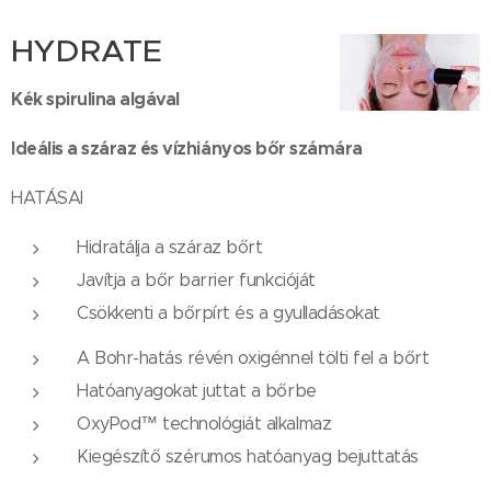
HYDRATE
Kék spirulina algával
Ideális a száraz és vízhiányos bőr számára
HATÁSAI
Hidratálja a száraz bőrt
Javítja a bőr barrier funkcióját
Csökkenti a bőrpírt és a gyulladásokat
A Bohr-hatás révén oxigénnel tölti fel a bőrt
Hatóanyagokat juttat a bőrbe
OxyPod™ technológiát alkalmaz
Kiegészítő szérumos hatóanyag bejuttatás