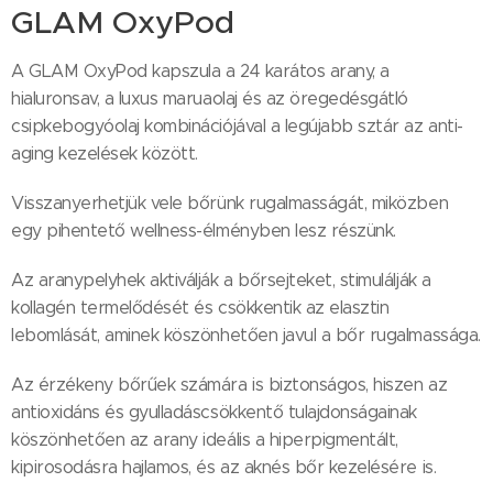
GLAM OxyPod
A GLAM OxyPod kapszula a 24 karátos arany, a
hialuronsav, a luxus maruaolaj és az öregedésgátló
csipkebogyóolaj kombinációjával a legújabb sztár az anti-
aging kezelések között.
Visszanyerhetjük vele bőrünk rugalmasságát, miközben
egy pihentető wellness-élményben lesz részünk.
Az aranypelyhek aktiválják a bőrsejteket, stimulálják a
kollagén termelődését és csökkentik az elasztin
lebomlását, aminek köszönhetően javul a bőr rugalmassága.
Az érzékeny bőrűek számára is biztonságos, hiszen az
antioxidáns és gyulladáscsökkentő tulajdonságainak
köszönhetően az arany ideális a hiperpigmentált,
kipirosodásra hajlamos, és az aknés bőr kezelésére is.