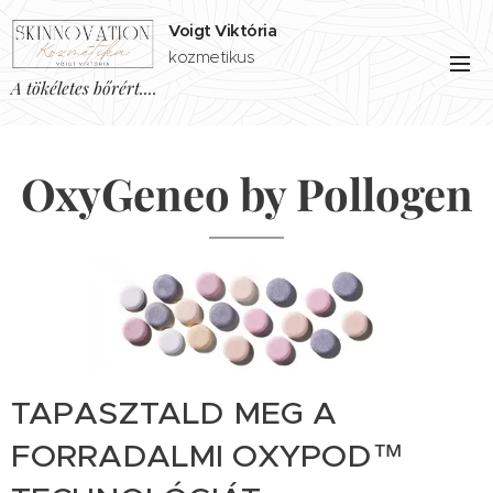
Voigt Viktória
kozmetikus
A tökéletes bőrért....
OxyGeneo by Pollogen
TAPASZTALD MEG A
FORRADALMI OXYPOD™