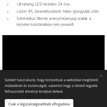
Ultrahang, LED kezelés: 24 óra
Lézer, IPL beavatkozások: teljes gyógyulás után
Szintetikus fillerek, arany/műanyag szálak: a
kezelés kombinálása nem javasolt.
Sütiket használunk, hogy biztosítsuk a weboldal megfelelő
működését és biztonságát, valamint hogy a lehető legjobb
felhasználói élményt kínáljuk Neked.
Beleegyező nyilatkozat kitöltése kötelező!
Csak a legszükségesebbek elfogadása