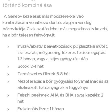
történő kombinálása
A Geneo+ kezelések más módszerekkel való
kombinálására vonatkozó döntés alapja a vendég
bőrreakciója. Csak azután lehet más megoldással is kezelni,
ha a bőr teljesen felgyógyult.
Invazív/ablatív beavatkozások, pl.: plasztikai műtét,
zsírleszívás, mélypeeling, lézeres felületmegújítás:
1-3 hónap, vagy a teljes gyógyulás után.
Botox: 2-4 hét
Természetes fillerek: 6-8 hét
Mezoterápia: a bőr gyógyulási folyamatának és az
alkalmazott hatóanyagnak a függvénye
Felszíni peelingek, AHA és BHA savas kezelés: 2
hét
Frakcionális lézer: 1 hónap