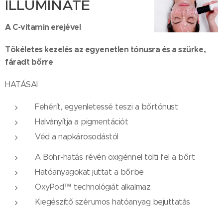
ILLUMINATE
A C-vitamin erejével
Tökéletes kezelés az egyenetlen tónusra és a szürke,
fáradt bőrre
HATÁSAI
Fehérít, egyenletessé teszi a bőrtónust
Halványítja a pigmentációt
Véd a napkárosodástól
A Bohr-hatás révén oxigénnel tölti fel a bőrt
Hatóanyagokat juttat a bőrbe
OxyPod™ technológiát alkalmaz
Kiegészítő szérumos hatóanyag bejuttatás