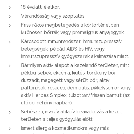
18 évalatti életkor.
Várandósság vagy szoptatás.
Friss rákos megbetegedés a kórtörténetben,
különösen bőrrák, vagy premalignus anyajegyek.
Károsodott immunrendszer, immunszupresszív
betegségek, például AIDS és HIV, vagy
immunszupresszív gyógyszerek alkalmazása miatt.
Bármilyen aktív állapot a kezelendő területen, mint
például sebek, ekcéma, kiütés, törékeny bőr,
duzzadt, megégett vagy sérült bőr, aktív
pattanások, rosacea, dermatitis, pikkelysömör vagy
aktív Herpes Simplex, túlzottan/frissen barnult (az
utóbbi néhány napban).
Sebészeti, invazív, ablatív beavatkozás a kezelt
területen a teljes gyógyulás előtt.
Ismert allergia kozmetikumokra vagy más