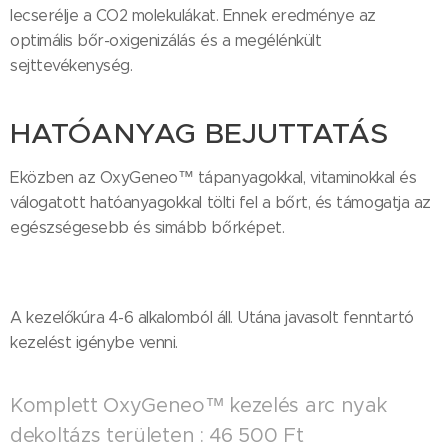
lecserélje a CO2 molekulákat. Ennek eredménye az
optimális bőr-oxigenizálás és a megélénkült
sejttevékenység.
HATÓANYAG BEJUTTATÁS
Eközben az OxyGeneo™ tápanyagokkal, vitaminokkal és
válogatott hatóanyagokkal tölti fel a bőrt, és támogatja az
egészségesebb és simább bőrképet.
A kezelőkúra 4-6 alkalomból áll. Utána javasolt fenntartó
kezelést igénybe venni.
Komplett OxyGeneo™ kezelés arc nyak
dekoltázs területen : 46 500 Ft