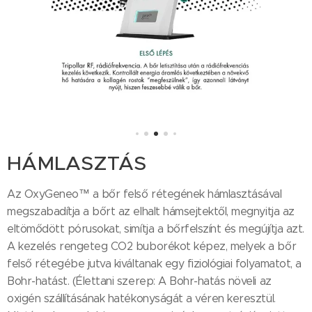
HÁMLASZTÁS
Az OxyGeneo™ a bőr felső rétegének hámlasztásával
megszabadítja a bőrt az elhalt hámsejtektől, megnyitja az
eltömődött pórusokat, simítja a bőrfelszínt és megújítja azt.
A kezelés rengeteg CO2 buborékot képez, melyek a bőr
felső rétegébe jutva kiváltanak egy fiziológiai folyamatot, a
Bohr-hatást. (Élettani szerep: A Bohr-hatás növeli az
oxigén szállításának hatékonyságát a véren keresztül.