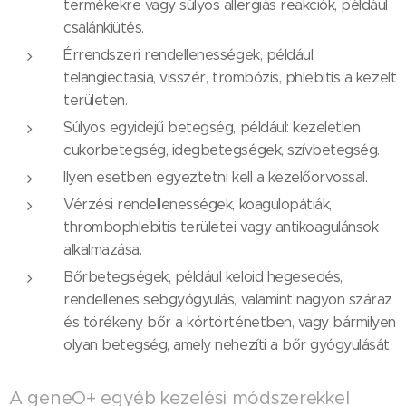
termékekre vagy súlyos allergiás reakciók, például
csalánkiütés.
Érrendszeri rendellenességek, például:
telangiectasia, visszér, trombózis, phlebitis a kezelt
területen.
Súlyos egyidejű betegség, például: kezeletlen
cukorbetegség, idegbetegségek, szívbetegség.
Ilyen esetben egyeztetni kell a kezelőorvossal.
Vérzési rendellenességek, koagulopátiák,
thrombophlebitis területei vagy antikoagulánsok
alkalmazása.
Bőrbetegségek, például keloid hegesedés,
rendellenes sebgyógyulás, valamint nagyon száraz
és törékeny bőr a kórtörténetben, vagy bármilyen
olyan betegség, amely nehezíti a bőr gyógyulását.
A geneO+ egyéb kezelési módszerekkel