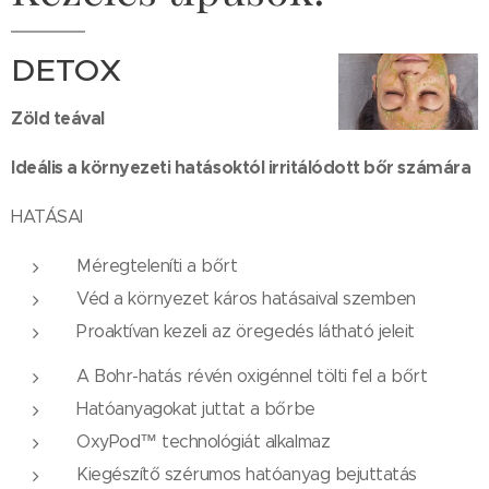
DETOX
Zöld teával
Ideális a környezeti hatásoktól irritálódott bőr számára
HATÁSAI
Méregteleníti a bőrt
Véd a környezet káros hatásaival szemben
Proaktívan kezeli az öregedés látható jeleit
A Bohr-hatás révén oxigénnel tölti fel a bőrt
Hatóanyagokat juttat a bőrbe
OxyPod™ technológiát alkalmaz
Kiegészítő szérumos hatóanyag bejuttatás