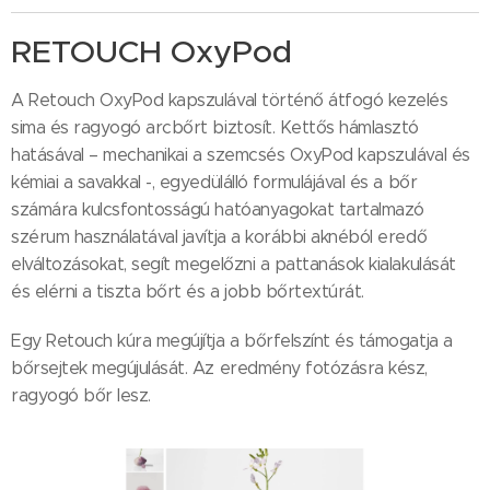
RETOUCH OxyPod
A Retouch OxyPod kapszulával történő átfogó kezelés
sima és ragyogó arcbőrt biztosít. Kettős hámlasztó
hatásával – mechanikai a szemcsés OxyPod kapszulával és
kémiai a savakkal -, egyedülálló formulájával és a bőr
számára kulcsfontosságú hatóanyagokat tartalmazó
szérum használatával javítja a korábbi aknéból eredő
elváltozásokat, segít megelőzni a pattanások kialakulását
és elérni a tiszta bőrt és a jobb bőrtextúrát.
Egy Retouch kúra megújítja a bőrfelszínt és támogatja a
bőrsejtek megújulását. Az eredmény fotózásra kész,
ragyogó bőr lesz.