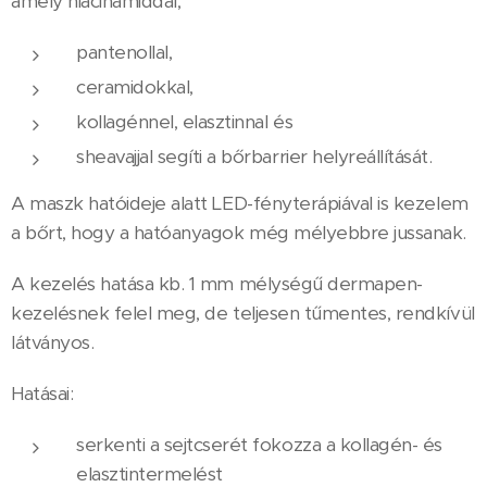
amely niacinamiddal,
pantenollal,
ceramidokkal,
kollagénnel, elasztinnal és
sheavajjal segíti a bőrbarrier helyreállítását.
A maszk hatóideje alatt LED-fényterápiával is kezelem
a bőrt, hogy a hatóanyagok még mélyebbre jussanak.
A kezelés hatása kb. 1 mm mélységű dermapen-
kezelésnek felel meg, de teljesen tűmentes, rendkívül
látványos.
Hatásai:
serkenti a sejtcserét fokozza a kollagén- és
elasztintermelést