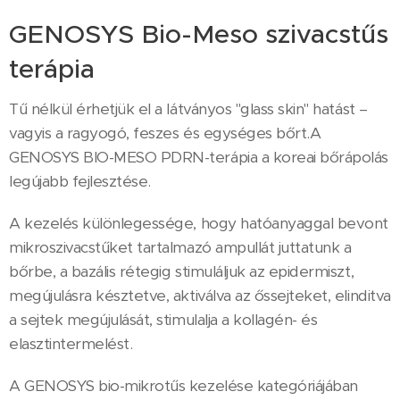
GENOSYS Bio-Meso szivacstűs
terápia
Tű nélkül érhetjük el a látványos "glass skin" hatást –
vagyis a ragyogó, feszes és egységes bőrt.A
GENOSYS BIO-MESO PDRN-terápia a koreai bőrápolás
legújabb fejlesztése.
A kezelés különlegessége, hogy hatóanyaggal bevont
mikroszivacstűket tartalmazó ampullát juttatunk a
bőrbe, a bazális rétegig stimuláljuk az epidermiszt,
megújulásra késztetve, aktiválva az őssejteket, elinditva
a sejtek megújulását, stimulalja a kollagén- és
elasztintermelést.
A GENOSYS bio-mikrotűs kezelése kategóriájában