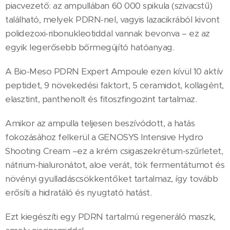
piacvezető: az ampullában 60 000 spikula (szivacstű)
található, melyek PDRN-nel, vagyis lazacikrából kivont
polidezoxi-ribonukleotiddal vannak bevonva – ez az
egyik legerősebb bőrmegújító hatóanyag.
A Bio-Meso PDRN Expert Ampoule ezen kívül 10 aktív
peptidet, 9 növekedési faktort, 5 ceramidot, kollagént,
elasztint, panthenolt és fitoszfingozint tartalmaz.
Amikor az ampulla teljesen beszívódott, a hatás
fokozásához felkerül a GENOSYS Intensive Hydro
Shooting Cream –ez a krém csigaszekrétum-szűrletet,
nátrium-hialuronátot, aloe verát, tök fermentátumot és
növényi gyulladáscsökkentőket tartalmaz, így tovább
erősíti a hidratáló és nyugtató hatást.
Ezt kiegészíti egy PDRN tartalmú regeneráló maszk,