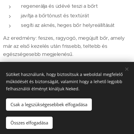
regenerálja és üdévé teszi a bőrt
javítja a bőrtónust és textúrát
segíti az aknés, heges bőr helyreállítását
Az eredmény: feszes, ragyogó, megújult bőr, amely
már az első kezelés után frissebb, teltebb és
egészségesebb megjelenésű.
A kezelés ára Geno-Led IR II terapiaval es EZ CO2
Sütiket használunk, hogy biztosítsuk a weboldal megfelelő
maszk kezeléssel
működését és biztonságát, valamint hogy a lehető legjobb
felhasználói élményt kínáljuk Neked.
45 000 Ft
, kúraszerűen ajánlott, 4 hetente, 4
alkalommal.
Csak a legszükségesebbek elfogadása
Összes elfogadása
Az oldalt a
Webnode
működteti
Sütik