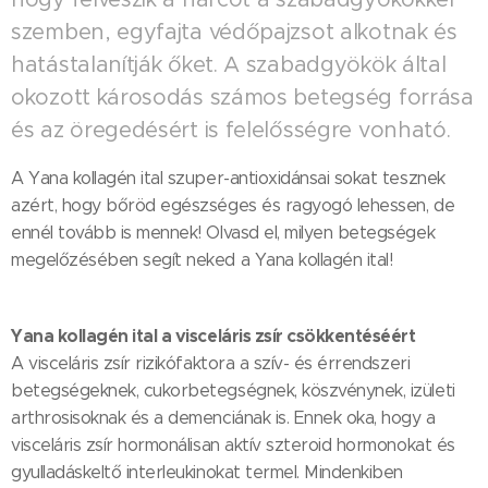
szemben, egyfajta védőpajzsot alkotnak és
hatástalanítják őket. A szabadgyökök által
okozott károsodás számos betegség forrása
és az öregedésért is felelősségre vonható.
A Yana kollagén ital szuper-antioxidánsai sokat tesznek
azért, hogy bőröd egészséges és ragyogó lehessen, de
ennél tovább is mennek! Olvasd el, milyen betegségek
megelőzésében segít neked a Yana kollagén ital!
Yana kollagén ital a visceláris zsír csökkentéséért
A visceláris zsír rizikófaktora a szív- és érrendszeri
betegségeknek, cukorbetegségnek, köszvénynek, izületi
arthrosisoknak és a demenciának is. Ennek oka, hogy a
visceláris zsír hormonálisan aktív szteroid hormonokat és
gyulladáskeltő interleukinokat termel. Mindenkiben