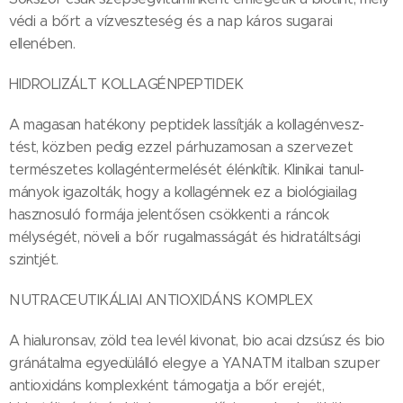
védi a bőrt a vízveszteség és a nap káros sugarai
ellenében.
HIDROLIZÁLT KOLLAGÉNPEPTIDEK
A magasan hatékony peptidek lassítják a kollagénvesz-
tést, közben pedig ezzel párhuzamosan a szervezet
természetes kollagéntermelését élénkítik. Klinikai tanul-
mányok igazolták, hogy a kollagénnek ez a biológiailag
hasznosuló formája jelentősen csökkenti a ráncok
mélységét, növeli a bőr rugalmasságát és hidratáltsági
szintjét.
NUTRACEUTIKÁLIAI ANTIOXIDÁNS KOMPLEX
A hialuronsav, zöld tea levél kivonat, bio acai dzsúsz és bio
gránátalma egyedülálló elegye a YANATM italban szuper
antioxidáns komplexként támogatja a bőr erejét,