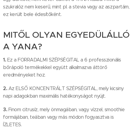
szukralóz nem keserű, mint pl. a stevia vagy az aszpartám,
ez került bele édesítőként.
MITŐL OLYAN EGYEDÜLÁLLÓ
A YANA?
1.
Ez a FORRADALMI SZÉPSÉGITAL a 6 professzionális
bőrápoló termékekkel együtt alkalmazva áttörő
eredményeket hoz.
2.
Az ELSŐ KONCENTRÁLT SZÉPSÉGITAL, mely kicsiny
napi adagokban maximális hatékonyságot nyújt.
3.
Finom citrusíz, mely önmagában, vagy vízzel, smoothie
formájában, teában vagy más módon fogyasztva is
ÍZLETES.