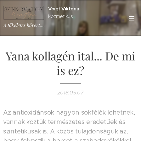
Voigt Viktória
kozmetikus
A tökéletes bőrért....
Yana kollagén ital... De mi
is ez?
2018.05.07
Az antioxidánsok nagyon sokfélék lehetnek,
vannak köztük természetes eredetűek és
szintetikusak is. A közös tulajdonságuk az,
hogy felveszik a harcot a szabadgyökökkel