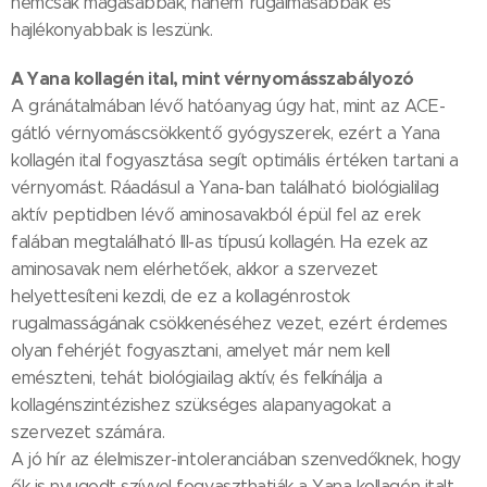
nemcsak magasabbak, hanem rugalmasabbak és
hajlékonyabbak is leszünk.
A Yana kollagén ital, mint vérnyomásszabályozó
A gránátalmában lévő hatóanyag úgy hat, mint az ACE-
gátló vérnyomáscsökkentő gyógyszerek, ezért a Yana
kollagén ital fogyasztása segít optimális értéken tartani a
vérnyomást. Ráadásul a Yana-ban található biológialilag
aktív peptidben lévő aminosavakból épül fel az erek
falában megtalálható III-as típusú kollagén. Ha ezek az
aminosavak nem elérhetőek, akkor a szervezet
helyettesíteni kezdi, de ez a kollagénrostok
rugalmasságának csökkenéséhez vezet, ezért érdemes
olyan fehérjét fogyasztani, amelyet már nem kell
emészteni, tehát biológiailag aktív, és felkínálja a
kollagénszintézishez szükséges alapanyagokat a
szervezet számára.
A jó hír az élelmiszer-intoleranciában szenvedőknek, hogy
ők is nyugodt szívvel fogyaszthatják a Yana kollagén italt,