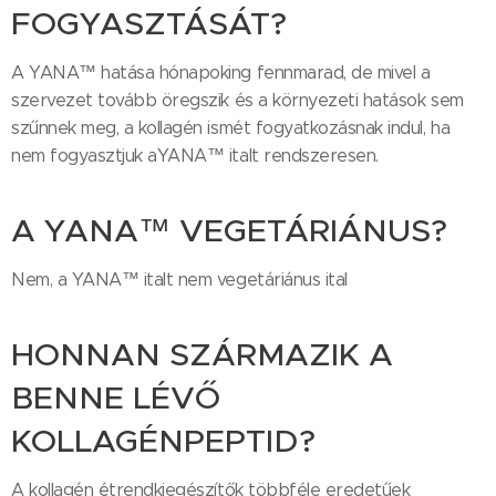
FOGYASZTÁSÁT?
A YANA™ hatása hónapoking fennmarad, de mivel a
szervezet tovább öregszik és a környezeti hatások sem
szűnnek meg, a kollagén ismét fogyatkozásnak indul, ha
nem fogyasztjuk aYANA™ italt rendszeresen.
A YANA™ VEGETÁRIÁNUS?
Nem, a YANA™ italt nem vegetáriánus ital
HONNAN SZÁRMAZIK A
BENNE LÉVŐ
KOLLAGÉNPEPTID?
A kollagén étrendkiegészítők többféle eredetűek