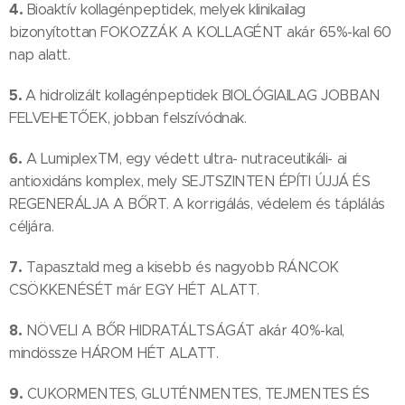
4.
Bioaktív kollagénpeptidek, melyek klinikailag
bizonyítottan FOKOZZÁK A KOLLAGÉNT akár 65%-kal 60
nap alatt.
5.
A hidrolizált kollagénpeptidek BIOLÓGIAILAG JOBBAN
FELVEHETŐEK, jobban felszívódnak.
6.
A LumiplexTM, egy védett ultra- nutraceutikáli- ai
antioxidáns komplex, mely SEJTSZINTEN ÉPÍTI ÚJJÁ ÉS
REGENERÁLJA A BŐRT. A korrigálás, védelem és táplálás
céljára.
7.
Tapasztald meg a kisebb és nagyobb RÁNCOK
CSÖKKENÉSÉT már EGY HÉT ALATT.
8.
NÖVELI A BŐR HIDRATÁLTSÁGÁT akár 40%-kal,
mindössze HÁROM HÉT ALATT.
9.
CUKORMENTES, GLUTÉNMENTES, TEJMENTES ÉS