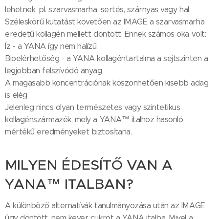
lehetnek, pl. szarvasmarha, sertés, szárnyas vagy hal.
Széleskörű kutatást követően az IMAGE a szarvasmarha
eredetű kollagén mellett döntött. Ennek számos oka volt:
Íz - a YANA így nem halízű
Bioelérhetőség - a YANA kollagéntartalma a sejtszinten a
legjobban felszívódó anyag
A magasabb koncentrációnak köszönhetően kisebb adag
is elég.
Jelenleg nincs olyan természetes vagy szintetikus
kollagénszármazék, mely a YANA™ italhoz hasonló
mértékű eredményeket biztosítana.
MILYEN ÉDESÍTŐ VAN A
YANA™ ITALBAN?
A különböző alternatívák tanulmányozása után az IMAGE
úgy döntött, nem kever cukrot a YANA italba. Mivel a