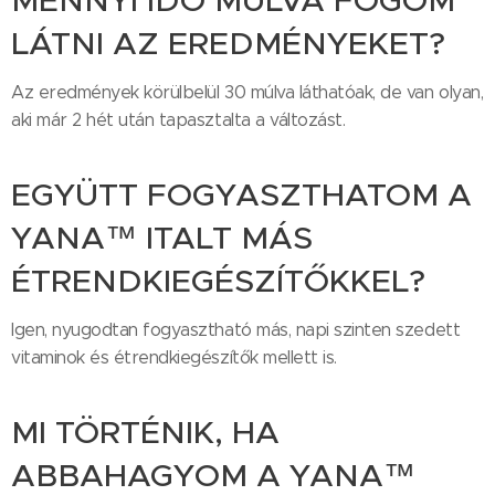
MENNYI IDŐ MÚLVA FOGOM
LÁTNI AZ EREDMÉNYEKET?
Az eredmények körülbelül 30 múlva láthatóak, de van olyan,
aki már 2 hét után tapasztalta a változást.
EGYÜTT FOGYASZTHATOM A
YANA™ ITALT MÁS
ÉTRENDKIEGÉSZÍTŐKKEL?
Igen, nyugodtan fogyasztható más, napi szinten szedett
vitaminok és étrendkiegészítők mellett is.
MI TÖRTÉNIK, HA
ABBAHAGYOM A YANA™