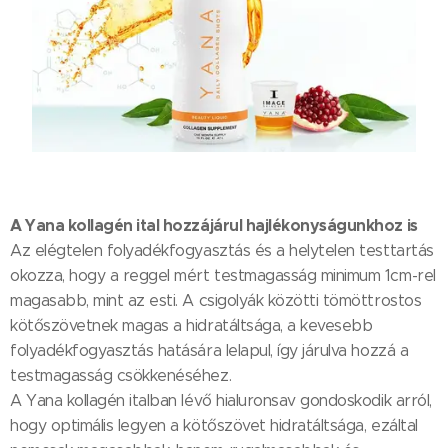
A Yana kollagén ital hozzájárul hajlékonyságunkhoz is
Az elégtelen folyadékfogyasztás és a helytelen testtartás
okozza, hogy a reggel mért testmagasság minimum 1cm-rel
magasabb, mint az esti. A csigolyák közötti tömöttrostos
kötőszövetnek magas a hidratáltsága, a kevesebb
folyadékfogyasztás hatására lelapul, így járulva hozzá a
testmagasság csökkenéséhez.
A Yana kollagén italban lévő hialuronsav gondoskodik arról,
hogy optimális legyen a kötőszövet hidratáltsága, ezáltal