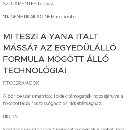
SZÓJAMENTES formula.
10.
GENETIKAILAG NEM módosított.
MI TESZI A YANA ITALT
MÁSSÁ? AZ EGYEDÜLÁLLÓ
FORMULA MÖGÖTT ÁLLÓ
TECHNOLÓGIA!
FITOCERAMIDOK
A bőr celluláris mátrixát lipidek támogatják, hozzájárulva a
fokozottabb feszességhez és hidratáltsághoz.
BIOTIN
Sokszor csak szépségvitaminként emlegetik a biotint, mely