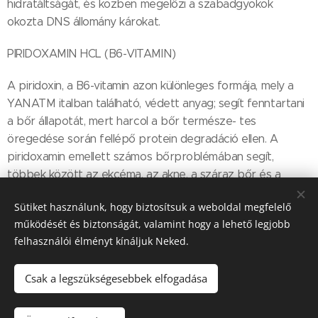
hidratáltságát, és közben megelőzi a szabadgyökök
okozta DNS állomány károkat.
PIRIDOXAMIN HCL (B6-VITAMIN)
A piridoxin, a B6-vitamin azon különleges formája, mely a
YANATM italban található, védett anyag; segít fenntartani
a bőr állapotát, mert harcol a bőr természe- tes
öregedése során fellépő protein degradáció ellen. A
piridoxamin emellett számos bőrproblémában segít,
többek között az ekcéma, az akne, a száraz bőr és a
psoriasis esetén is.
Sütiket használunk, hogy biztosítsuk a weboldal megfelelő
működését és biztonságát, valamint hogy a lehető legjobb
felhasználói élményt kínáljuk Neked.
Share
Csak a legszükségesebbek elfogadása