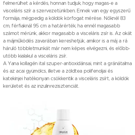
felmerülhet a kérdés, honnan tudjuk, hogy magas-e a
visceláris szír a szervezetünkben. Ennek van egy egyszerű
formája, mégpedig a köldök körfogat mérése. Nőknél 83
cm, férfiaknál 95 cm a határérték, ha ennél magasabb
számot mérünk, akkor magasabb a visceláris zsír is. Az okát
a májműködés zavarában kereshetjük, amikor is a máj a rá
háruló többletmunkát már nem képes elvégezni, és előbb-
utóbb kialakul a visceláris zsír.
A Yana kollagén ital szuper-antioxidánsai, mint a gránátalma
és az acai gyümölcs, illetve a zöldtea polifenoljai és
katekinjei hatékonyan csökkentik a visceláris zsírt, a köldök
kerületet és az inzulinrezisztenciát.