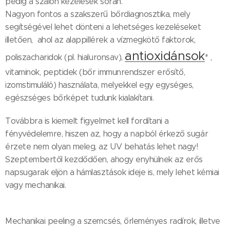
pedig a szalon kezelések során.
Nagyon fontos a szakszerű bőrdiagnosztika, mely
segítségével lehet dönteni a lehetséges kezeléseket
illetően, ahol az alappillérek a vízmegkötő faktorok,
antioxidánsok
poliszacharidok (pl. hialuronsav),
* ,
vitaminok, peptidek (bőr immunrendszer erősítő,
izomstimuláló) használata, melyekkel egy egységes,
egészséges bőrképet tudunk kialakítani.
Továbbra is kiemelt figyelmet kell fordítani a
fényvédelemre, hiszen az, hogy a napból érkező sugár
érzete nem olyan meleg, az UV behatás lehet nagy!
Szeptembertől kezdődően, ahogy enyhülnek az erős
napsugarak eljön a hámlasztások ideje is, mely lehet kémiai
vagy mechanikai.
Mechanikai peeling a szemcsés, őrleményes radírok, illetve