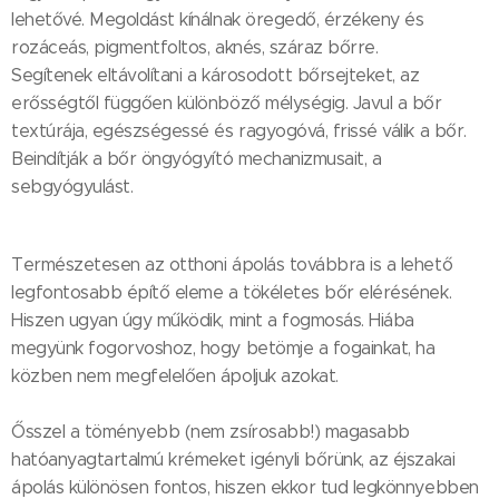
lehetővé. Megoldást kínálnak öregedő, érzékeny és
rozáceás, pigmentfoltos, aknés, száraz bőrre.
Segítenek eltávolítani a károsodott bőrsejteket, az
erősségtől függően különböző mélységig. Javul a bőr
textúrája, egészségessé és ragyogóvá, frissé válik a bőr.
Beindítják a bőr öngyógyító mechanizmusait, a
sebgyógyulást.
Természetesen az otthoni ápolás továbbra is a lehető
legfontosabb építő eleme a tökéletes bőr elérésének.
Hiszen ugyan úgy működik, mint a fogmosás. Hiába
megyünk fogorvoshoz, hogy betömje a fogainkat, ha
közben nem megfelelően ápoljuk azokat.
Ősszel a töményebb (nem zsírosabb!) magasabb
hatóanyagtartalmú krémeket igényli bőrünk, az éjszakai
ápolás különösen fontos, hiszen ekkor tud legkönnyebben