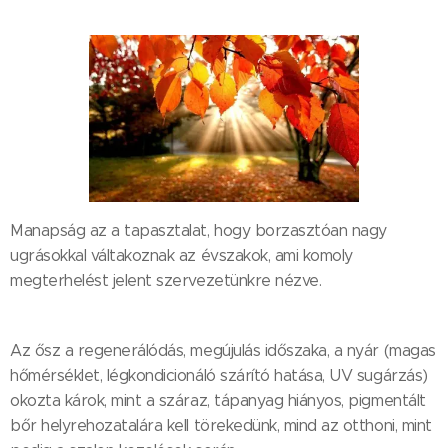
Manapság az a tapasztalat, hogy borzasztóan nagy
ugrásokkal váltakoznak az évszakok, ami komoly
megterhelést jelent szervezetünkre nézve.
Az ősz a regenerálódás, megújulás időszaka, a nyár (magas
hőmérséklet, légkondicionáló szárító hatása, UV sugárzás)
okozta károk, mint a száraz, tápanyag hiányos, pigmentált
bőr helyrehozatalára kell törekedünk, mind az otthoni, mint