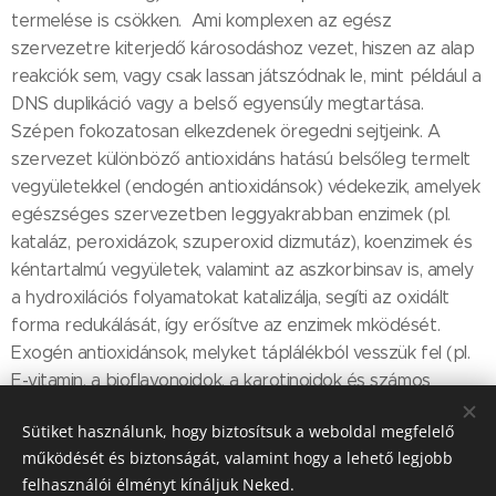
termelése is csökken. Ami komplexen az egész
szervezetre kiterjedő károsodáshoz vezet, hiszen az alap
reakciók sem, vagy csak lassan játszódnak le, mint például a
DNS duplikáció vagy a belső egyensúly megtartása.
Szépen fokozatosan elkezdenek öregedni sejtjeink. A
szervezet különböző antioxidáns hatású belsőleg termelt
vegyületekkel (endogén antioxidánsok) védekezik, amelyek
egészséges szervezetben leggyakrabban enzimek (pl.
kataláz, peroxidázok, szuperoxid dizmutáz), koenzimek és
kéntartalmú vegyületek, valamint az aszkorbinsav is, amely
a hydroxilációs folyamatokat katalizálja, segíti az oxidált
forma redukálását, így erősítve az enzimek mködését.
Exogén antioxidánsok, melyket táplálékból vesszük fel (pl.
E-vitamin, a bioflavonoidok, a karotinoidok és számos
kéntartalmú vegyület).
Sütiket használunk, hogy biztosítsuk a weboldal megfelelő
működését és biztonságát, valamint hogy a lehető legjobb
felhasználói élményt kínáljuk Neked.
Share