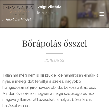
Voigt Viktória
kozmetikus
A tökéletes bőrért....
Bőrápolás ősszel
2018.08.29
Talán ma még nem is hisszük el, de hamarosan elmúlik a
nyár, a meleg időt felváltja a szeles, nagyobb
hőingadozással járó hűvösebb idő, beköszönt az ősz.
Minden évszaknak megvan a maga szépsége és hoz
magával jellemző változásokat, amelyek bőrünkre is
hatással vannak.