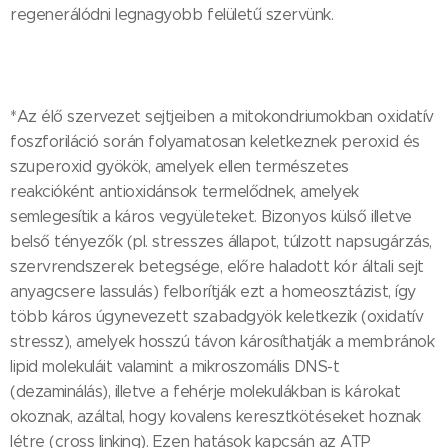
regenerálódni legnagyobb felületű szervünk.
*Az élő szervezet sejtjeiben a mitokondriumokban oxidatív
foszforiláció során folyamatosan keletkeznek peroxid és
szuperoxid gyökök, amelyek ellen természetes
reakcióként antioxidánsok termelődnek, amelyek
semlegesítik a káros vegyületeket. Bizonyos külső illetve
belső tényezők (pl. stresszes állapot, túlzott napsugárzás,
szervrendszerek betegsége, előre haladott kór általi sejt
anyagcsere lassulás) felborítják ezt a homeosztázist, így
több káros úgynevezett szabadgyök keletkezik (oxidatív
stressz), amelyek hosszú távon károsíthatják a membránok
lipid molekuláit valamint a mikroszomális DNS-t
(dezaminálás), illetve a fehérje molekulákban is károkat
okoznak, azáltal, hogy kovalens keresztkötéseket hoznak
létre (cross linking). Ezen hatások kapcsán az ATP