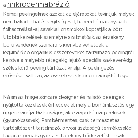
mikrodermabrázió
a
.
Kémiai peelingeknek azokat az eljárásokat tekintjük, melyek
nem fizikai behatás segítségével, hanem kémiai anyagok
felhasználásával, savakkal, enzimekkel koptatják a bőrt.
Utóbbi kezelések személyre szabhatóak, az érzékeny
bőrű vendégek számára is igénybe vehetőek, a
legkímélőbb organikus összetevőket tartalmazó peelingtől
kezdve a mélyebb rétegekig lejutó, speciális savkeverékig
széles körű peeling tárházat kínálja. A peelingezés
erőssége változó, az összetevők koncentrációjától függ.
Nálam az Image skincare designer és haladó peelingek
nyújtotta kezelések érhetőek el, mely a bőrhámlasztás egy
új generációja. Biztonságos, aloe alapú kémiai peelingek
(gyümölcssavak). Parabénmentes, csak természetes
tartósítószert tartalmazó, orvosi tisztaságú termékcsalád
tagjai a speciális gyors és hatékony bőrkezelést teszik