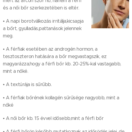
mert az arcon szőr nő, hanem a férfi
és a női bőr szerkezetében is eltér.
• A napi borotválkozás irritálja,kicsapja
a bőrt, gyulladás,pattanások jelennek
meg.
• A férfiak esetében az androgén hormon, a
tesztoszteron hatására a bőr megvastagszik, ez
magyarázza,hogy a férfi bőr kb. 20-25%-kal vastagabb,
mint a nőké.
• A textúrája is sűrűbb.
• A férfiak bőrének kollagén sűrűsége nagyobb, mint a
nőké
• A női bőr kb. 15 évvel idősebb,mint a férfi bőr
• A férfi bőrön később mutatkoznak az idősödés jelei, de