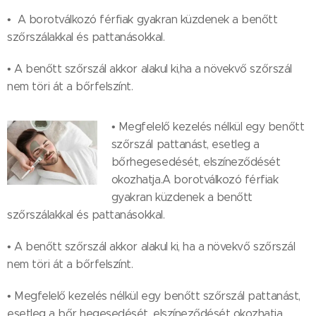
• A borotválkozó férfiak gyakran küzdenek a benőtt
szőrszálakkal és pattanásokkal.
• A benőtt szőrszál akkor alakul ki,ha a növekvő szőrszál
nem töri át a bőrfelszínt.
• Megfelelő kezelés nélkül egy benőtt
szőrszál pattanást, esetleg a
bőrhegesedését, elszíneződését
okozhatja.A borotválkozó férfiak
gyakran küzdenek a benőtt
szőrszálakkal és pattanásokkal.
• A benőtt szőrszál akkor alakul ki, ha a növekvő szőrszál
nem töri át a bőrfelszínt.
• Megfelelő kezelés nélkül egy benőtt szőrszál pattanást,
esetleg a bőr hegesedését, elszíneződését okozhatja.