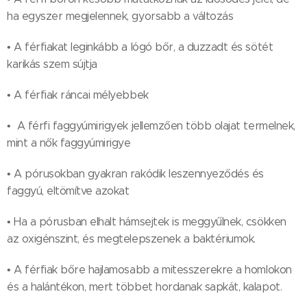
ha egyszer megjelennek, gyorsabb a változás
• A férfiakat leginkább a lógó bőr, a duzzadt és sötét
karikás szem sújtja
• A férfiak ráncai mélyebbek
• A férfi faggyúmirigyek jellemzően több olajat termelnek,
mint a nők faggyúmirigye
• A pórusokban gyakran rakódik leszennyeződés és
faggyú, eltömítve azokat
• Ha a pórusban elhalt hámsejtek is meggyűlnek, csökken
az oxigénszint, és megtelepszenek a baktériumok.
• A férfiak bőre hajlamosabb a mitesszerekre a homlokon
és a halántékon, mert többet hordanak sapkát, kalapot.