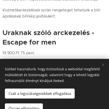
Kozmetikai kezelések során rengeteget tehetünk a bőr
ápolásával, bőrkép javításáért.
Uraknak szóló arckezelés -
Escape for men
19 900 Ft 75 perc
Sütiket használunk, hogy biztosítsuk a weboldal megfelelő
működését és biztonságát, valamint hogy a lehető legjobb
felhasználói élményt kínáljuk Neked.
Share
Csak a legszükségesebbek elfogadása
Összes elfogadása