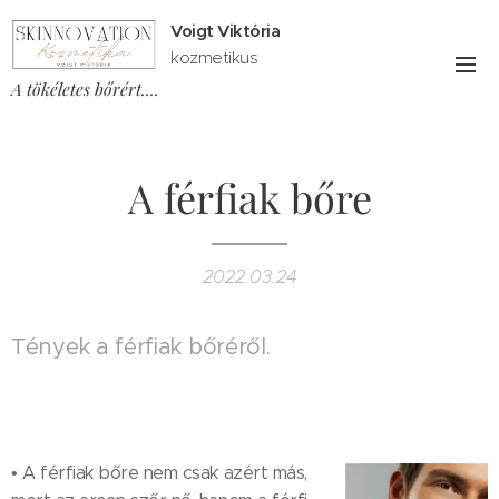
Voigt Viktória
kozmetikus
A tökéletes bőrért....
A férfiak bőre
2022.03.24
Tények a férfiak bőréről.
• A férfiak bőre nem csak azért más,